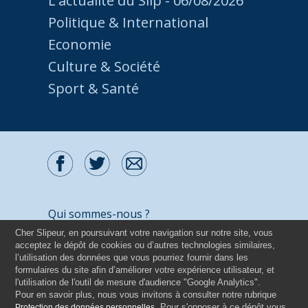
L'actualité du Slip - 06/08/2026
Politique & International
Economie
Culture & Société
Sport & Santé
Qui sommes-nous ?
Cher Slipeur, en poursuivant votre navigation sur notre site, vous
Contactez-nous
acceptez le dépôt de cookies ou d’autres technologies similaires,
Mentions légales
l’utilisation des données que vous pourriez fournir dans les
formulaires du site afin d’améliorer votre expérience utilisateur, et
Politique de protection des données
l'utilisation de l'outil de mesure d'audience "Google Analytics".
Pour en savoir plus, nous vous invitons à consulter notre rubrique
Tous droits réservés - 2026
. Pour s'opposer à ce dépôt vous
Protection des données personnelles