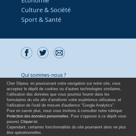
Economie
Culture & Société
Sport & Santé
Qui sommes-nous ?
Cher Slipeur, en poursuivant votre navigation sur notre site, vous
Contactez-nous
acceptez le dépôt de cookies ou d’autres technologies similaires,
Mentions légales
l’utilisation des données que vous pourriez fournir dans les
formulaires du site afin d’améliorer votre expérience utilisateur, et
Politique de protection des données
l'utilisation de l'outil de mesure d'audience "Google Analytics".
Pour en savoir plus, nous vous invitons à consulter notre rubrique
Tous droits réservés - 2026
. Pour s'opposer à ce dépôt vous
Protection des données personnelles
ANDELWELL CONSULTING
/
C2M
pouvez
.
Cliquer ici
Cependant, certaines fonctionnalités du site pourraient alors ne plus
être opérationnelles.