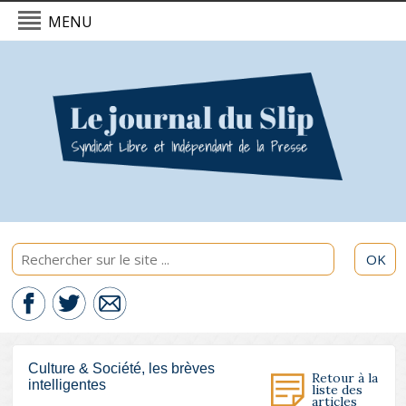
MENU
L'actualité du Slip - 08/08/2026
Politique & International
Economie
Culture & Société
Sport & Santé
OK
Culture & Société, les brèves
Retour à la
intelligentes
liste des
articles