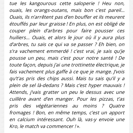
tue les kangourous cette saloperie ! Heu non,
ouais, les orangs-outans, mais bon c’est pareil…
Ouais, ils n’arrêtent pas d’en bouffer et ils meurent
étouffés par leur graisse ! En plus, on est obligé de
couper plein d’arbres pour faire pousser ces
huiliers… Ouais, et alors le jour où il y aura plus
d’arbres, tu sais ce qui va se passer ? Eh bien, on
s’ra vachement emmerdé ! c’est vrai, je sais qu’je
pousse un peu, mais c’est pour notre santé ! De
toute façon, depuis j’ai une trottinette électrique, je
fais vachement plus gaffe à ce que je mange. J’vois
qu’t’as pris des chips aussi. Mais tu sais qu’il y a
plein de sel là-dedans ? Mais c’est hyper mauvais !
Attends, j’vais gratter un peu le dessus avec une
cuillère avant d’en manger. Pour les pizzas, t’as
pris des végétariennes au moins ? Quatre
fromages ! Bon, en même temps, c’est un apport
en calcium intéressant. Ouh là, vas-y envoie une
Kro, le match va commencer !
».