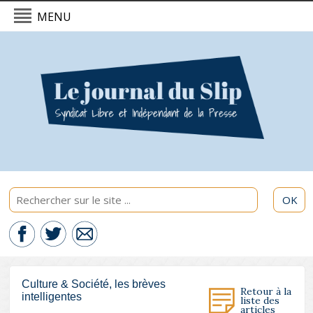
MENU
L'actualité du Slip - 08/08/2026
Politique & International
Economie
Culture & Société
Sport & Santé
OK
Culture & Société, les brèves
Retour à la
intelligentes
liste des
articles