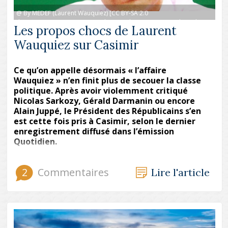
@ By MEDEF (Laurent Wauquiez) [CC BY-SA 2.0
(https://creativecommons.org/licenses/by-sa/2.0)], via Wikimedia
Les propos chocs de Laurent
Commons
Wauquiez sur Casimir
Ce qu’on appelle désormais « l’affaire
Wauquiez » n’en finit plus de secouer la classe
politique. Après avoir violemment critiqué
Nicolas Sarkozy, Gérald Darmanin ou encore
Alain Juppé, le Président des Républicains s’en
est cette fois pris à Casimir, selon le dernier
enregistrement diffusé dans l’émission
Quotidien.
2
Commentaires
Lire l'article