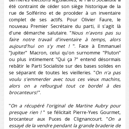
été contraint de céder son siège historique de la
rue de Solférino et de procéder à un inventaire
complet de ses actifs. Pour Olivier Faure, le
nouveau Premier Secrétaire du parti, il s'agit là
d'une démarche salutaire. "
Nous n'avons pas su
faire notre travail d'inventaire à temps, alors
aujourd'hui on s'y met !
". Face à Emmanuel
"Jupiter" Macron, celui qu'on surnomme "Pluton"
ou plus intimement "Qui ça ?" entend désormais
rebâtir le Parti Socialiste sur des bases solides en
se séparant de toutes les vieilleries. "
On n'a pas
voulu s'emmerder avec tous ces vieux machins,
alors on a refourgué tout ce bordel à des
brocanteurs!
".
"
On a récupéré l'original de Martine Aubry pour
presque rien !
" se félicitait Pierre-Yves Gourmet,
brocanteur aux Puces de Clignancourt. "
On a
essayé de la vendre pendant la grande braderie de